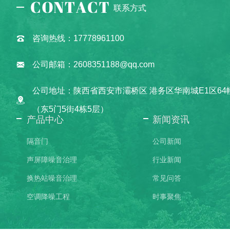
联系方式
咨询热线：17778961100
公司邮箱：2608351188@qq.com
公司地址：陕西省西安市灞桥区 港务区华南城E1区64
（东5门5街4栋5层）
产品中心
新闻资讯
隔音门
公司新闻
声屏障噪音治理
行业新闻
换热站噪音治理
常见问答
空调降噪工程
时事聚焦