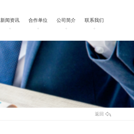
新闻资讯
合作单位
公司简介
联系我们
电 话： 17778961100
邮 箱： 2608351188@qq.com
地 址： 陕西省西安市灞桥区 港务区
华南城E1区64幢5层（东5门5街4栋5
层）
返回